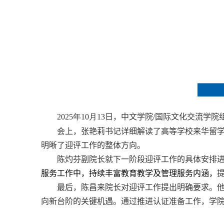
202
5
年
10
月
13
日，
中文学院
/
国际文化交流学院
会上，张艳莉
书记
详细解读了高等学校来华留
明晰了迎评工作的整体方向。
陈灼芬
副院长
就下一阶段迎评工作的具体安排
服务
工作
中
，持续
丰富
教育教学及管理服务内涵
，
最后，陈昌来
院长
对迎评工作提出明确要求。
向新台阶的关键机遇。通过推进认证准备工作，
学