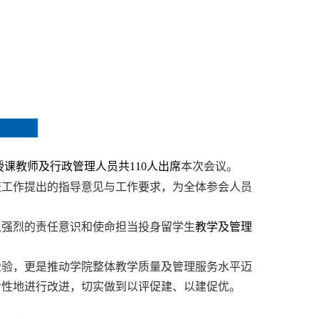
授课
教师及
行政
管理人员
共
110
人
出席
本次会议。
证工作提出的指导意见与工作要求，为全体参会人员
以强烈的责任意识和使命担当投身
留学生
教学
及管理
检验，更是推动学院整体教学质量
及管理服务水平
迈
对性地
进行改进
，
切实做到
以评促建、以建促优。